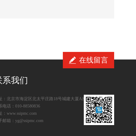
在线留言
联系我们
址：北京市海淀区北太平庄路18号城建大厦A座11层
电话：010-88580836
：www.ssipmc.com
邮箱：yg@ssipmc.com