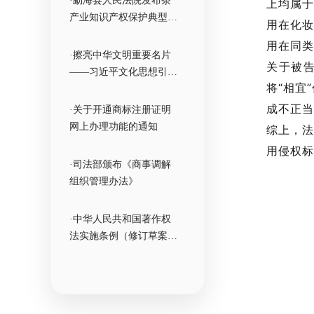
·勐海县人民法院发布茶
上均属于
产业知识产权保护典型案
用在化妆
例
用在同类
·擦亮中华文明重要名片
关于被
——习近平文化思想引领
将“相宜
中国世界遗产申报保护工
作壮阔实践
成不正当
·关于开通商标注册证明
网上办理功能的通知
综上，法
用侵权标
·司法部颁布《商事调解
组织管理办法》
·中华人民共和国著作权
法实施条例（修订草案征
求意见稿）