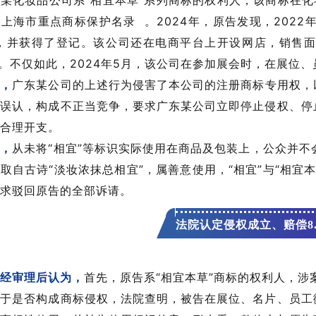
某化妆品公司系“相宜本草”系列商标的权利人，该商标在化
入上海市
重点商标保护名录
。2024年，原告发现，202
样，并获得了登记。该公司还在电商平台上开设网店，销售
”。不仅如此，2024年5月，该公司在参加展会时，在展位
为，
广东某公司的上述行为侵害了本公司的注册商标专用权，
误认，构成不正当竞争，要求广东某公司立即停止侵权、停
合理开支。
称，
从未将“相宜”等标识实际使用在商品及包装上，公众并
取自古诗“淡妆浓抹总相宜”，属善意使用，“相宜”与“相宜
求驳回原告的全部诉请。
法院认定侵权成立
、赔偿8
经审理后认为，
首先，原告系“相宜本草”商标的权利人，
于是否构成商标侵权，法院查明，被告在展位、名片、员工