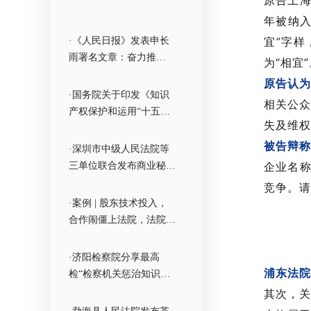
原告上海
年被纳
宜”字
·《人民日报》发表申长
雨署名文章：奋力推
为“相宜
动“十五五”知识产权事业
原告认
高质量发展
·国务院关于印发《知识
相关公众
产权保护和运用“十五
失及维权
五”规划》的通知
被告辩
·深圳市中级人民法院等
企业名称
三单位联合发布商业秘密
保护典型案例
竞争。请
·案例 | 股东技术投入，
合作闹僵上法院，法院这
样判！
·济阳检察院分享最高
浦东法院
检“检察机关惩治知识产
权恶意诉讼”典型案例
其次，关